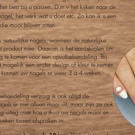
het best bij u passen. D.m.v het kijken naar de
 nagel, het werk wat u doet etc. Zo kan ik u een
ie mooi blijven zitten.
natuurlijke nagels, wanneer de natuurlijke
unst product mee. Daarom is het aanbevolen om
g te komen voor een opvulbehandeling. Bij
t mogelijk een ander design of kleur te nemen
 kunnen uw nagels er weer 3 á 4 weken
behandeling verzorg ik ook altijd de
els er niet alleen mooi uit, maar zijn ze ook
g uitleg over hoe u thuis uw nagels mooi en
eken tussen afspraken in.