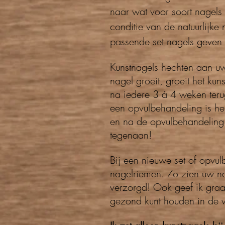
naar wat voor soort nagels 
conditie van de natuurlijke
passende set nagels geven d
Kunstnagels hechten aan uw 
nagel groeit, groeit het k
na iedere 3 á 4 weken teru
een opvulbehandeling is he
en na de opvulbehandeling
tegenaan!
Bij een nieuwe set of opvul
nagelriemen. Zo zien uw nag
verzorgd! Ook geef ik graa
gezond kunt houden in de w