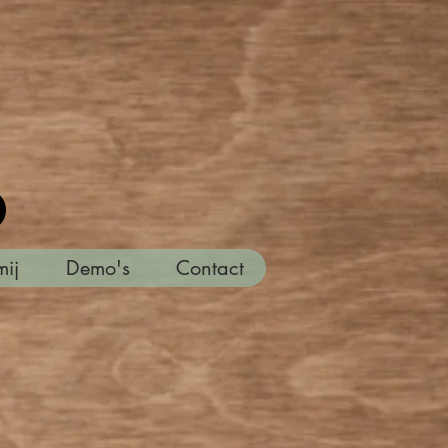
mij
Demo's
Contact