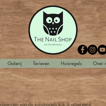
Galerij
Tarieven
Huisregels
Over 
nbrengen van de kunstnagels kijk ik altijd eerst