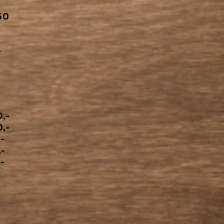
-
50
-
-
,-
,-
,-
-
,-