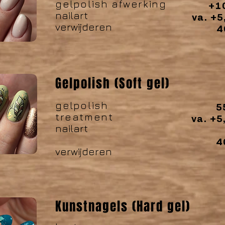
gelpolish afwerking
+10
nailart
va. +5
verwijderen
40
Gelpolish (Soft gel)
gelpolish
55
treatment
va. +5
nailart
40
verwijderen
Kunstnagels (Hard gel)