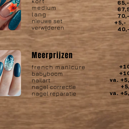
kort
65,
medium
67,
lang
70,
nieuwe set
+5,-
verwijderen
40,
Meerprijzen
french manicure
+10
babyboom
+10
nailart
va. +5
nagel correctie
+5,
nagel reparatie
va. +5