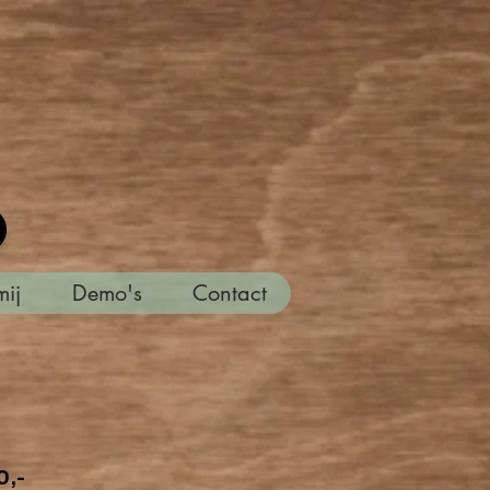
mij
Demo's
Contact
,-