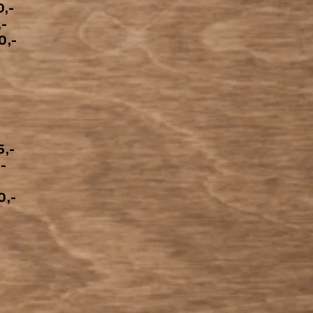
,-
,-
,-
,-
,-
,-